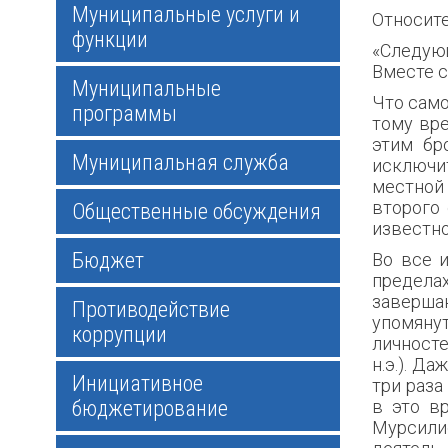
Муниципальные услуги и
Относите
функции
«Следующ
Вместе с
Муниципальные
Что само
программы
тому вре
этим бр
Муниципальная служба
исключит
местной
второго
Общественные обсуждения
известно
Бюджет
Во все 
пределах
заверша
Противодействие
упомянут
коррупции
личносте
н.э.). Д
Инициативное
три раза
бюджетирование
в это в
Мурсилис