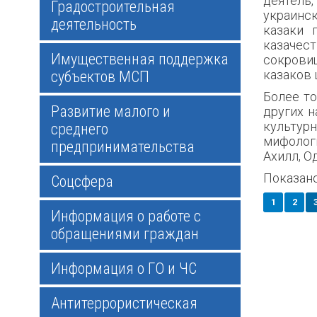
деятель,
Градостроительная
украинск
деятельность
казаки 
казачест
Имущественная поддержка
сокрови
казаков 
субъектов МСП
Более то
Развитие малого и
других н
культур
среднего
мифологи
предпринимательства
Ахилл, О
Показано
Соцсфера
1
2
Информация о работе с
обращениями граждан
Информация о ГО и ЧС
Антитеррористическая