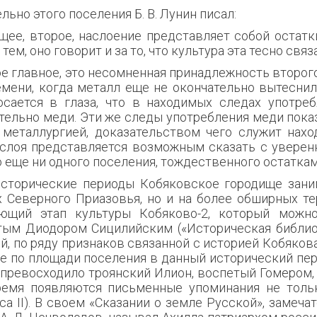
льно этого поселения Б. В. Лунин писал:
ее, второе, наслоение представляет собой остатки
 тем, оно говорит и за то, что культура эта тесно свя
е главное, это несомненная принадлежность второго
мени, когда металл еще не окончательно вытеснил 
осается в глаза, что в находимых следах употре
ельно меди. Эти же следы употребления меди показ
 металлургией, доказательством чего служит нахо
 слоя представляется возможным сказать с уверен
 еще ни одного поселения, тождественного остаткам
исторические периоды Кобяковское городище зан
 Се­верного Приазовья, но и на более обширных т
ющий этап культуры Кобяково-2, который можн
ым Диодором Сицилийским («Историческая библиоте
й, по ряду признаков связанной с историей Кобякова
аже по площади поселения в данный исторический пе
 превосходило троянский Илион, воспетый Гомером, 
ремя появляются письменные упоминания не тольк
а II). В своем «Сказании о земле Русской», замеч