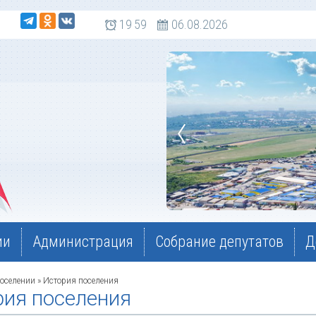
 108
19
59
06.08.2026
ии
Администрация
Собрание депутатов
Д
оселении
» История поселения
рия поселения