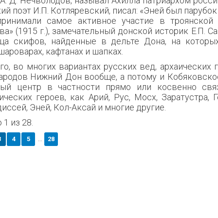
 А. Д. Нечволодов, называл Ахилла патриархом росс
ий поэт И.П. Котляревский, писал: «Эней был парубок 
принимали самое активное участие в троянской 
ва» (1915 г.), замечательный донской историк Е.П. 
ща скифов, найденные в дельте Дона, на которы
шароварах, кафтанах и шапках.
го, во многих вариантах русских вед, архаических 
ародов Нижний Дон вообще, а потому и Кобяковское
ный центр в частности прямо или косвенно свя
ческих героев, как Арий, Рус, Мосх, Заратустра, Г
диссей, Эней, Кол-Аксай и многие другие.
 1 из 28.
...
3
4
5
28