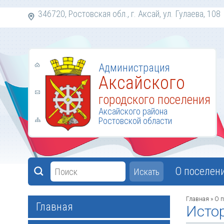
346720, Ростовская обл., г. Аксай, ул. Гулаева,
Администрация
Аксайского
городского поселения
Аксайского района
Ростовской области
О поселен
Искать
Главная
»
О п
Главная
Исто