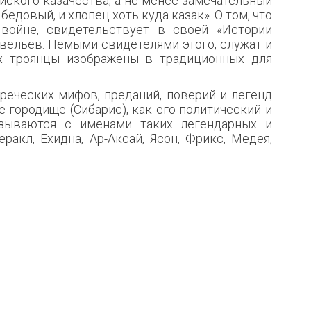
ийского казачества, а не менее замечательный
бедовый, и хлопец хоть куда казак». О том, что
войне, свидетельствует в своей «Истории
Савельев. Немыми свидетелями этого, служат и
х троянцы изображены в традиционных для
греческих мифов, преданий, поверий и легенд
 городище (Сибарис), как его политический и
зываются с имена­ми таких легендарных и
еракл, Ехидна, Ар-Аксай, Ясон, Фрикс, Медея,