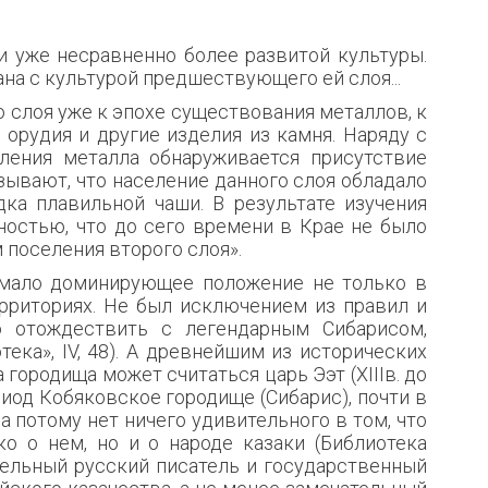
 уже несрав­ненно более развитой культуры.
зана с культурой предше­ствующего ей слоя...
 слоя уже к эпохе существования металлов, к
орудия и другие изделия из камня. Наряду с
бления металла обнаруживается присутствие
ывают, что население данного слоя обладало
дка плавильной чаши. В результате изучения
ностью, что до сего времени в Крае не было
 поселения второго слоя».
имало доминирующее положение не только в
ерриториях. Не был исключением из правил и
о отождествить с легендарным Сибарисом,
ка», IV, 48). А древнейшим из исторических
 городища может считаться царь Ээт (XIIIв. до
риод Кобяковское городище (Сибарис), почти в
а потому нет ничего удивительного в том, что
о о нем, но и о народе казаки (Библиотека
ательный русский писатель и государственный