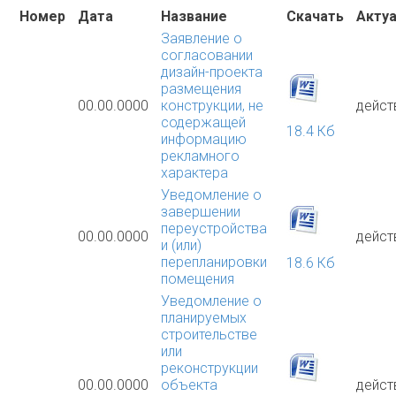
Номер
Дата
Название
Скачать
Акту
Заявление о
согласовании
дизайн-проекта
размещения
00.00.0000
конструкции, не
дейст
содержащей
18.4 Кб
информацию
рекламного
характера
Уведомление о
завершении
переустройства
00.00.0000
дейст
и (или)
перепланировки
18.6 Кб
помещения
Уведомление о
планируемых
строительстве
или
реконструкции
00.00.0000
объекта
дейст