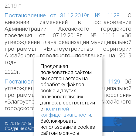
2019 г.
Постановление от 31.12.2019г. № 1128
О
внесении изменений в постановление
Администрации Аксайского городского
поселения от 07.12.2018г. №1116 «Об
утверждении плана реализации муниципальной
программы «Благоустройство территории
Аксайского городского поселения» на 2019
год».
Продолжая
2020г.
пользоваться сайтом,
вы соглашаетесь на
Постановление от 31.12.2019г. № 1129
Об
обработку файлов
утверждении плана реализации муниципальной
cookie и других
программы Аксайского городского поселения
пользовательских
«Благоустройство территории Аксайского
данных в соответствии
городского поселения» на 2020г.
с
политикой
конфиденциальности
.
Заблокировать
© 2016-2026г. Все права защищены.
использование cookies
Создание сайта:
www.novcit.ru
сайтом можно в