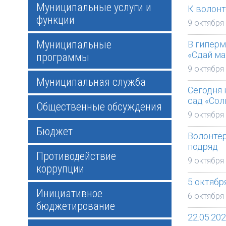
Муниципальные услуги и
К волон
функции
9 октября
Муниципальные
В гиперм
«Сдай ма
программы
9 октября
Муниципальная служба
Сегодня 
сад «Со
Общественные обсуждения
9 октября
Бюджет
Волонтё
подряд
Противодействие
9 октября
коррупции
5 октябр
Инициативное
6 октября
бюджетирование
22.05.20