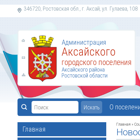
346720, Ростовская обл., г. Аксай, ул. Гулаева,
Администрация
Аксайского
городского поселения
Аксайского района
Ростовской области
О поселен
Искать
Главная
»
Со
Главная
Ново