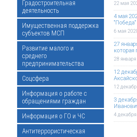
Градостроительная
22 мая 20
деятельность
4 мая 20
"Победа"
Имущественная поддержка
6 мая 202
субъектов МСП
27 январ
Развитие малого и
которая 
среднего
28 января
предпринимательства
12 декаб
Соцсфера
Аксайско
12 декабр
Информация о работе с
3 декабр
обращениями граждан
Иванови
4 декабря
Информация о ГО и ЧС
Антитеррористическая