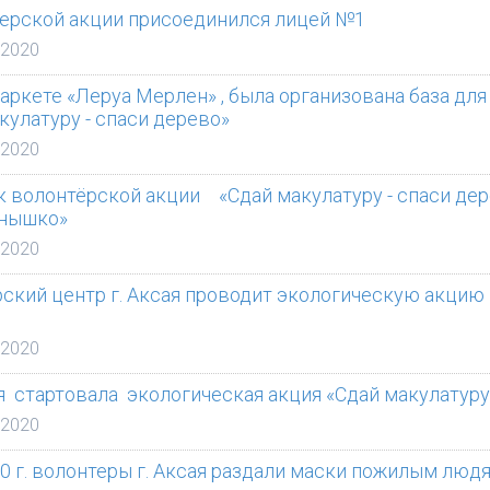
терской акции присоединился лицей №1
 2020
аркете «Леруа Мерлен» , была организована база дл
кулатуру - спаси дерево»⠀
 2020
к волонтёрской акции⁣⁣⠀ «Сдай макулатуру - спаси д
лнышко»
 2020
рский центр г. Аксая проводит экологическую акцию 
 2020
я стартовала экологическая акция «Сдай макулатуру
 2020
20 г. волонтеры г. Аксая раздали маски пожилым люд