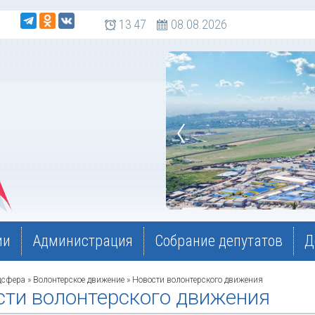
 108
13
47
08.08.2026
ии
Администрация
Собрание депутатов
Д
цсфера
»
Волонтерское движение
» Новости волонтерского движения
сти волонтерского движения