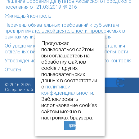
Решение Собрания Депутатов Аксайского городского
поселения от 21.03.2019 № 216
Жилищный контроль
Перечень обязательных требований к субъектам
предпринимательской деятельности, проверяемых в
рамках муниципального земельного контроля.
Продолжая
Об уведомительном порядке начала осуществления
пользоваться сайтом,
отдельных видов предпринимательской деятельности
вы соглашаетесь на
Утверждение перечня видов муниципального контроля
обработку файлов
cookie и других
Отчеты
пользовательских
данных в соответствии
© 2016-2026г. Все права защищены.
с
политикой
Создание сайта:
www.novcit.ru
конфиденциальности
.
Заблокировать
использование cookies
сайтом можно в
настройках браузера.
Принять