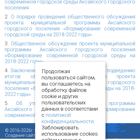
современной городской среды Аксайского городского
поселения
2.
О порядке проведения общественного обсуждения
проекта муниципальной программы Аксайского
городского поселения «Формирование современной
городской среды на 2018-2022 годы»
3.
Общественное обсуждение проекта муниципальной
программы Аксайского городского поселения
«Формирование современной городской среды на
2018-2022 годы»
4.
Заключение общественной комиссии по подведению
Продолжая
итогов общественного обсуждения проекта
пользоваться сайтом,
муниципальной программы Аксайского городского
вы соглашаетесь на
поселения «Формирование городского среды на 2018-
обработку файлов
2022 годы».
cookie и других
пользовательских
5.
Об утверждении муниципальной программы
данных в соответствии
Аксайского городского поселения «Формирование
с
политикой
современной городской среды»
конфиденциальности
.
Заблокировать
© 2016-2026г. Все права защищены.
использование cookies
Создание сайта:
www.novcit.ru