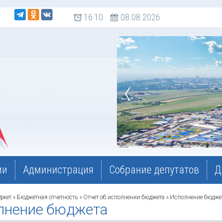
 108
16
10
08.08.2026
ии
Администрация
Собрание депутатов
Д
джет
»
Бюджетная отчетность
»
Отчет об исполнении бюджета
» Исполнение бюдже
лнение бюджета