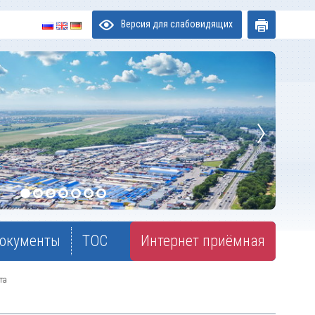
Версия для слабовидящих
окументы
ТОС
Интернет приёмная
та