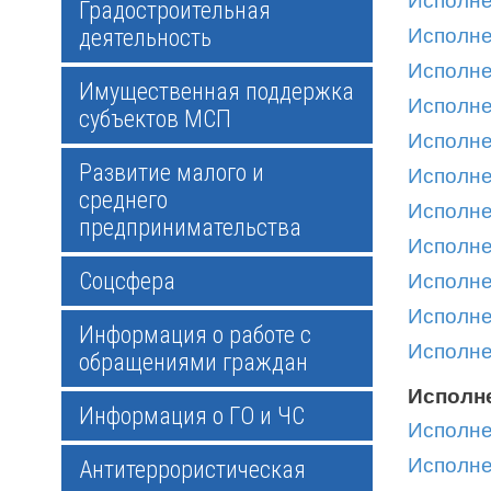
Исполне
Градостроительная
деятельность
Исполне
Исполне
Имущественная поддержка
Исполне
субъектов МСП
Исполне
Развитие малого и
Исполне
среднего
Исполне
предпринимательства
Исполне
Соцсфера
Исполне
Исполне
Информация о работе с
Исполне
обращениями граждан
Исполне
Информация о ГО и ЧС
Исполне
Исполне
Антитеррористическая